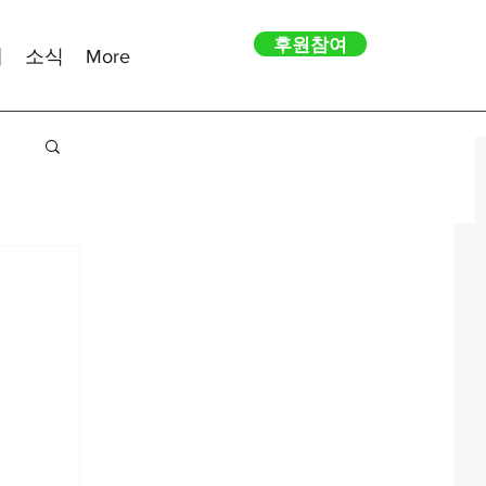
후원참여
내
소식
More