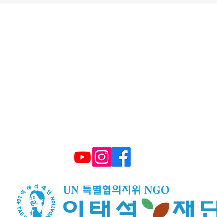
울시 영등포구 국회대로 62길 15 (여의도동), 광복
대표 구수환 고유번호 114-82-10365
TEL : (+82) 02-595-9093 FAX : 02-6339-3
E-mail :
smiletonj@gmail.com
​후원계좌: 국민은행 672101 04 2206