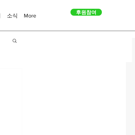
후원참여
내
소식
More