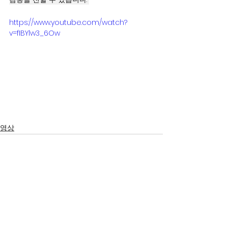
https://www.youtube.com/watch?
v=fIBYlw3_6Ow
영상
서울시 영등포구 국회대로 62
길 15 (여의도동), 광복회관 8
층
대표 구수환 고유번호
114-82-10365