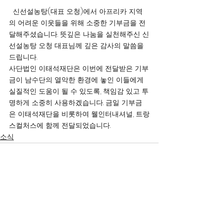
  신선설농탕(대표 오청)에서 아프리카 지역
의 어려운 이웃들을 위해 소중한 기부금을 전
달해주셨습니다. 뜻깊은 나눔을 실천해주신 신
선설농탕 오청 대표님께 깊은 감사의 말씀을 
드립니다.
사단법인 이태석재단은 이번에 전달받은 기부
금이 남수단의 열악한 환경에 놓인 이들에게 
실질적인 도움이 될 수 있도록, 책임감 있고 투
명하게 소중히 사용하겠습니다. 금일 기부금
은 이태석재단을 비롯하여 웰인터내셔널, 트랑
스컬처스에 함께 전달되었습니다.
소식
서울시 영등포구 국회대로 62
길 15 (여의도동), 광복회관 8
층
대표 구수환 고유번호