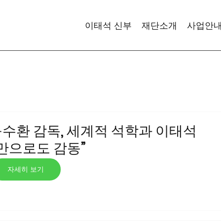
이태석 신부
재단소개
사업안
부활’ 구수환 감독, 세계적 석학과 이태석
만으로도 감동”
자세히 보기