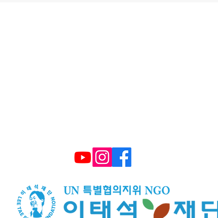
울시 영등포구 국회대로 62길 15 (여의도동), 광복
대표 구수환 고유번호 114-82-10365
TEL : (+82) 02-595-9093 FAX : 02-6339-3
E-mail :
smiletonj@gmail.com
​후원계좌: 국민은행 672101 04 2206