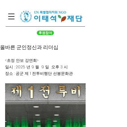
후원참여
올바른 군인정신과 리더십
<초정 안보 강연회>
일시 : 2025 년 9 월  9 일  오후 3 시 
장소 : 공군 제 1 전투비행단 선봉문화관