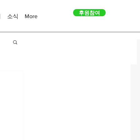
후원참여
내
소식
More