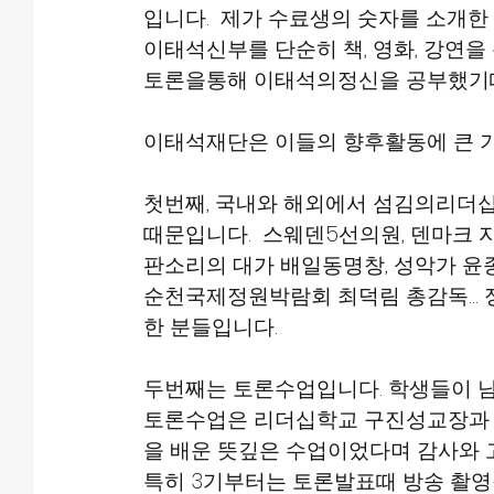
입니다.  제가 수료생의 숫자를 소개
이태석신부를 단순히 책, 영화, 강연을 
토론을통해 이태석의정신을 공부했기
이태석재단은 이들의 향후활동에 큰 
첫번째, 국내와 해외에서 섬김의리더
때문입니다.  스웨덴5선의원, 덴마크 
판소리의 대가 배일동명창, 성악가 윤종
순천국제정원박람회 최덕림 총감독...
한 분들입니다.
두번째는 토론수업입니다. 학생들이 남
토론수업은 리더십학교 구진성교장과
을 배운 뜻깊은 수업이었다며 감사와 
특히 3기부터는 토론발표때 방송 촬영