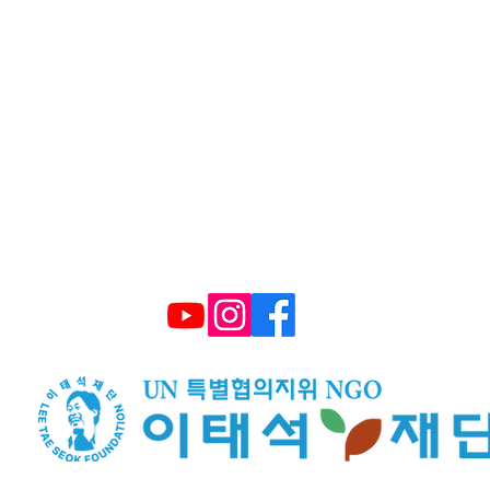
울시 영등포구 국회대로 62길 15 (여의도동), 광복
대표 구수환 고유번호 114-82-10365
TEL : (+82) 02-595-9093 FAX : 02-6339-3
E-mail :
smiletonj@gmail.com
​후원계좌: 국민은행 672101 04 2206