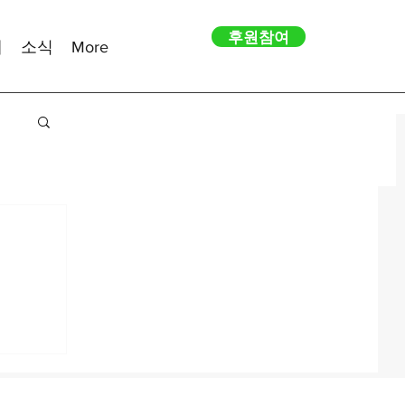
후원참여
내
소식
More