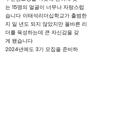
는 
15
명의 얼굴이 너무나 자랑스럽
습니다. 이태석리더십학교가 출범한
지 일 년도 되지 않았지만 올바른 리
더를 육성하는데 큰 자신감을 갖
게 됐습니다. 
2024
년에도 
3
기 모집을 준비하
고 있습니다. 지난해 보다 많은 인원
이 참여할 수 있도록 할 계획입니다.
이태석재단 이사장 
구수환 올림
이태석 리더십학교 학생들, 남수단
의 이태석 장학생 만나다 (엑스포츠
뉴스)