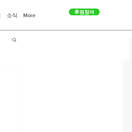
후원참여
내
소식
More