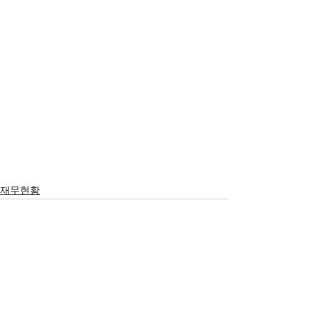
재무현황
서울시 영등포구 국회대로 62
길 15 (여의도동), 광복회관 8
층
대표 구수환 고유번호