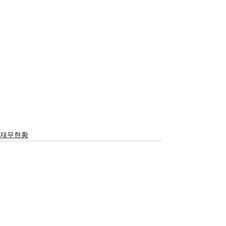
재무현황
서울시 영등포구 국회대로 62
길 15 (여의도동), 광복회관 8
층
대표 구수환 고유번호