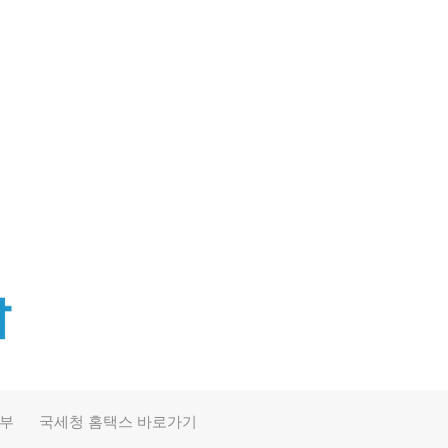
390
46
정부
국세청 홈택스 바로가기