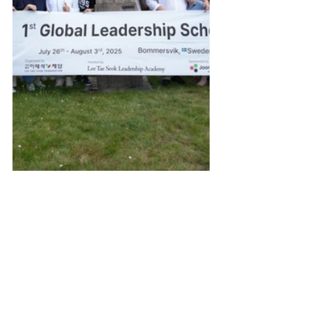
소식
서울시 영등포구 국회대로 62
길 15 (여의도동), 광복회관 8
층