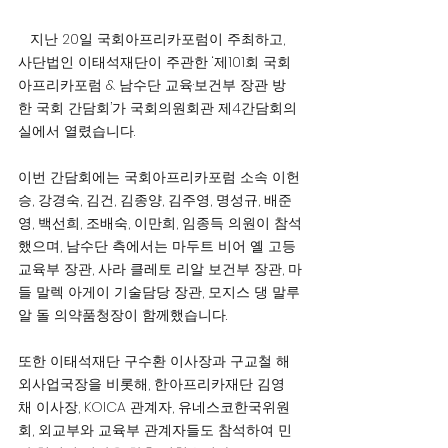
   지난 20일 국회아프리카포럼이 주최하고, 
사단법인 이태석재단이 주관한 ‘제101회 국회
아프리카포럼 & 남수단 교육·보건부 장관 방
한 국회 간담회’가 국회의원회관 제4간담회의
실에서 열렸습니다.
이번 간담회에는 국회아프리카포럼 소속 이헌
승, 강경숙, 김건, 김종양, 김주영, 명성규, 배준
영, 백선희, 조배숙, 이만희, 임종득 의원이 참석
했으며, 남수단 측에서는 마두트 비어 옐 고등
교육부 장관, 사라 클레토 리알 보건부 장관, 마
들 말렉 아게이 기술담당 장관, 모지스 댕 말루
알 돌 의약품청장이 함께했습니다.
또한 이태석재단 구수환 이사장과 구교철 해
외사업국장을 비롯해, 한·아프리카재단 김영
채 이사장, KOICA 관계자, 유네스코한국위원
회, 외교부와 교육부 관계자들도 참석하여 민