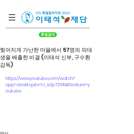
후원참여
찢어지게 가난한 마을에서 57명의 의대
생을 배출한 비결 (이태석 신부, 구수환
감독)
https://www.youtube.com/watch?
app=desktop&v=L1_s0p7291M&feature=y
outu.be
영상