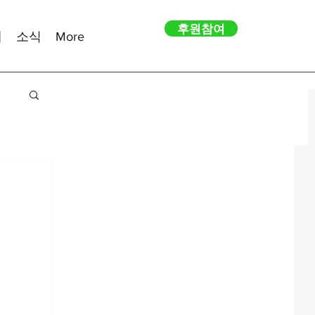
후원참여
내
소식
More