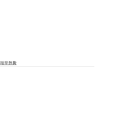
재무현황
서울시 영등포구 국회대로 62
길 15 (여의도동), 광복회관 8
층
대표 구수환 고유번호
114-82-10365
TEL : (+82)
02-595-9093