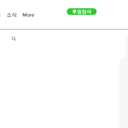
후원참여
내
소식
More