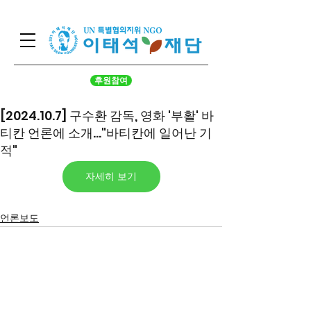
후원참여
[2024.10.7] 구수환 감독, 영화 '부활' 바
티칸 언론에 소개..."바티칸에 일어난 기
적"
자세히 보기
언론보도
서울시 영등포구 국회대로 62
길 15 (여의도동), 광복회관 8
층