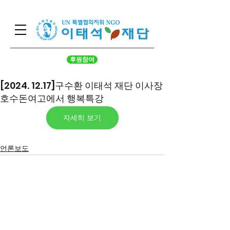
후원참여
[2024. 12.17]구수환 이태석 재단 이사장
호수돈여고에서 행복특강
자세히 보기
언론보도
서울시 영등포구 국회대로 62
길 15 (여의도동), 광복회관 8
층
대표 구수환 고유번호