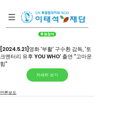
후원참여
[2024.5.21]영화 '부활' 구수환 감독, '토
크멘터리 유후 YOU WHO' 출연 "고마운
힘"
자세히 보기
언론보도
서울시 영등포구 국회대로 62
길 15 (여의도동), 광복회관 8
층