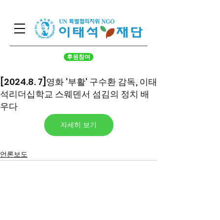
후원참여
[2024.8. 7]영화 '부활' 구수환 감독, 이태
석리더십학교 스웨덴서 섬김의 정치 배
우다
자세히 보기
언론보도
서울시 영등포구 국회대로 62
길 15 (여의도동), 광복회관 8
층