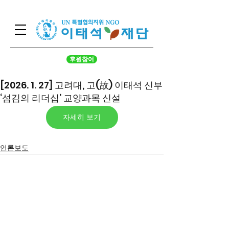
후원참여
[2026. 1. 27] 고려대, 고(故) 이태석 신부
‘섬김의 리더십’ 교양과목 신설
자세히 보기
언론보도
서울시 영등포구 국회대로 62
길 15 (여의도동), 광복회관 8
층
대표 구수환 고유번호