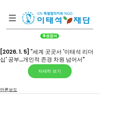
후원참여
[2026. 1. 5] “세계 곳곳서 ‘이태석 리더
십’ 공부…개인적 존경 차원 넘어서”
자세히 보기
언론보도
서울시 영등포구 국회대로 62
길 15 (여의도동), 광복회관 8
층
대표 구수환 고유번호