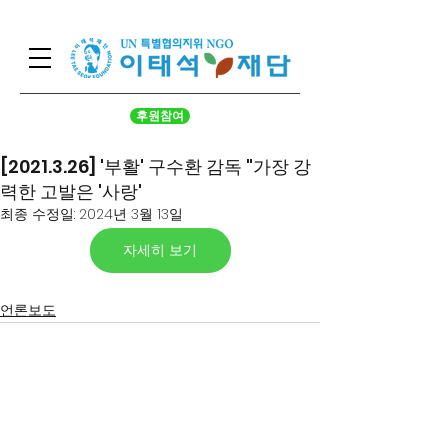
후원참여
[2021.3.26] '부활' 구수환 감독 "가장 강
력한 고발은 '사랑'
최종 수정일:
2024년 3월 13일
자세히 보기
언론보도
서울시 영등포구 국회대로 62
길 15 (여의도동), 광복회관 8
층