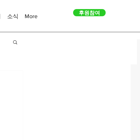
후원참여
내
소식
More