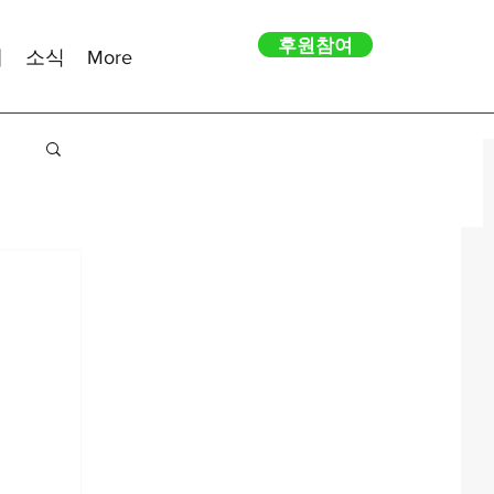
후원참여
내
소식
More