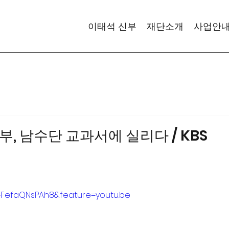
이태석 신부
재단소개
사업안
부, 남수단 교과서에 실리다 / KBS
FefaQNsPAh8&feature=youtu.be