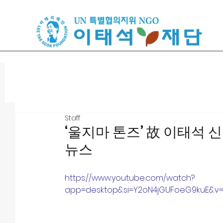
Staff
‘울지마 톤즈’ 故 이태석 신
뉴스
https://www.youtube.com/watch?
app=desktop&si=Y2oN4jGUFoeG9kuE&v=