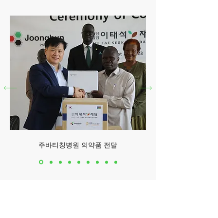
주바티칭병원 의약품 전달
서울시 영등포구 국회대로 62
길 15 (여의도동), 광복회관 8