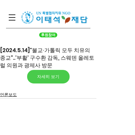
후원참여
[2024.5.14]"불교∙가톨릭 모두 치유의
종교"..'부활' 구수환 감독, 스웨덴 올레토
럴 의원과 광제사 방문
자세히 보기
언론보도
서울시 영등포구 국회대로 62
길 15 (여의도동), 광복회관 8
층