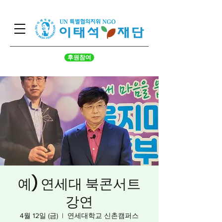
후원참여
예) 연세대 북콘서트
강연
4월 12일 (금)
  |  
연세대학교 신촌캠퍼스