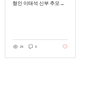
형인 이태석 신부 추모 열
기
25
0