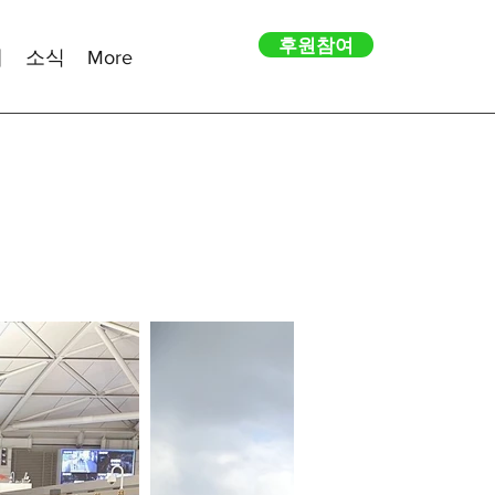
후원참여
내
소식
More