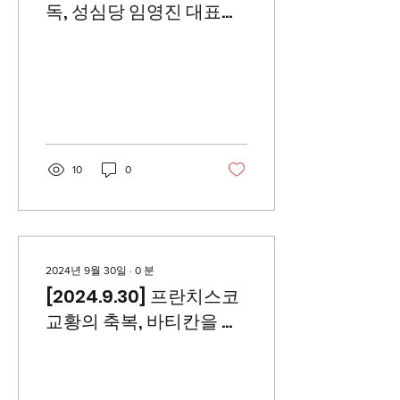
독, 성심당 임영진 대표와
의 만남 "성공의 비결은 나
눔, 이태석 정신과 닮아"
10
0
2024년 9월 30일
∙
0
분
[2024.9.30] 프란치스코
교황의 축복, 바티칸을 울
린 영화 '부활'