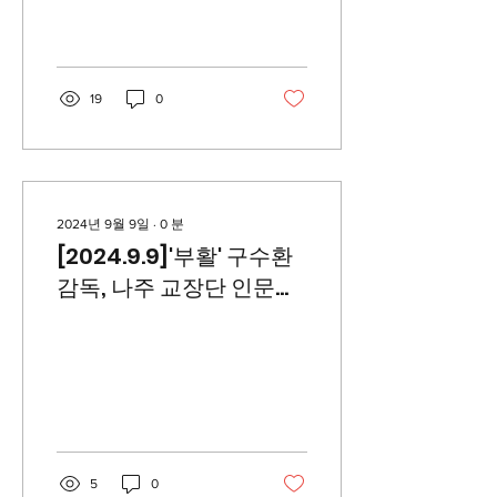
19
0
2024년 9월 9일
∙
0
분
[2024.9.9]'부활' 구수환
감독, 나주 교장단 인문학
콘서트로 감동 전달
5
0