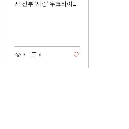
사·신부 '사랑' 우크라이나
에 이어 남수단으로
5
0